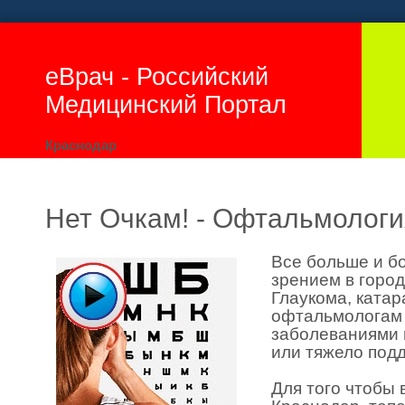
еВрач - Российский
Медицинский Портал
Краснодар
Нет Очкам! - Офтальмологи
Все больше и б
зрением в город
Глаукома, ката
офтальмологам 
заболеваниями 
или тяжело под
Для того чтобы 